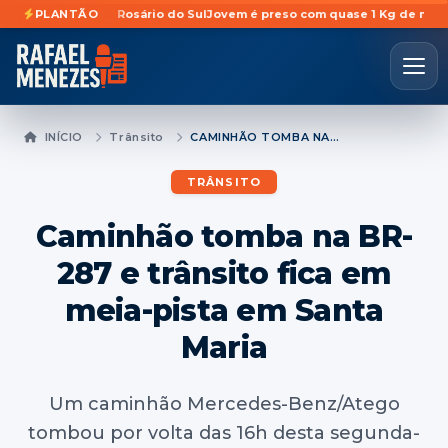
torada em Rosário do Sul
PLANTÃO
Jovem é preso com quase 1 Kg de maconha esc
INÍCIO
Trânsito
CAMINHÃO TOMBA NA BR-287 E TRÂNSITO FICA EM MEIA-PISTA EM SANTA MARIA
TRÂNSITO
Caminhão tomba na BR-
287 e trânsito fica em
meia-pista em Santa
Maria
Um caminhão Mercedes-Benz/Atego
tombou por volta das 16h desta segunda-