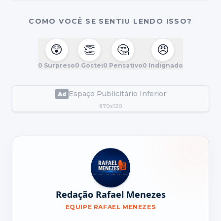
COMO VOCÊ SE SENTIU LENDO ISSO?
😲
👏
🤔
😠
0
Surpreso
0
Gostei
0
Pensativo
0
Indignado
Espaço Publicitário Inferior
870x120
Redação Rafael Menezes
EQUIPE RAFAEL MENEZES