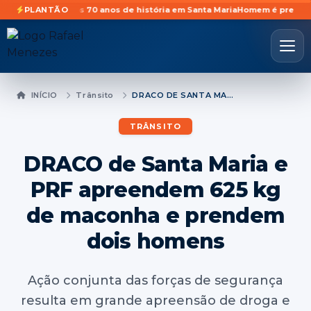
idades após 70 anos de história em Santa Maria
PLANTÃO
Homem é preso preventi
INÍCIO
Trânsito
DRACO DE SANTA MARIA E PRF APREENDEM 625 KG DE MACONHA E PRENDEM DOIS HOMENS
TRÂNSITO
DRACO de Santa Maria e
PRF apreendem 625 kg
de maconha e prendem
dois homens
Ação conjunta das forças de segurança
resulta em grande apreensão de droga e