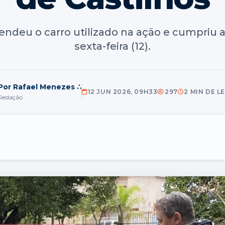
eendeu o carro utilizado na ação e cumpriu 
sexta-feira (12).
Por Rafael Menezes ∴
12 JUN 2026, 09H33
297
2 MIN DE L
Redação