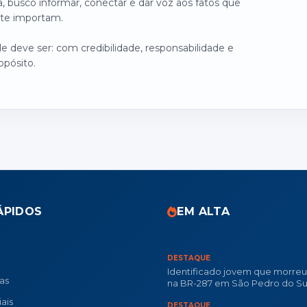
, busco informar, conectar e dar voz aos fatos que
te importam.
 deve ser: com credibilidade, responsabilidade e
opósito.
ÁPIDOS
EM ALTA
DESTAQUE
Identificado jovem que morre
ias
na BR-287 em São Pedro do Su
ais
DESTAQUE