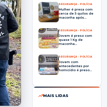
SEGURANÇA - POLÍCIA
Mulher é presa com
cerca de 5 quilos de
maconha após
entrega monitorada
em Rosário do Sul
SEGURANÇA - POLÍCIA
Jovem é preso com
quase 1 Kg de
maconha
escondidas em área
de mata em São
Pedro do Sul
SEGURANÇA - POLÍCIA
Jovem com
antecedentes por
homicídio é preso
por tráfico de drogas
no bairro Pinheiro
Machado, em Santa
Maria
MAIS LIDAS