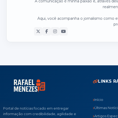
A comunicação é minha paixão e, através dela
realmen
Aqui, você acompanha o jornalismo como ele
pr
LINKS R
Início
Últimas Notíc
Portal de notícias focado em entregar
informação com credibilidade, agilidade e
Artigos Especi