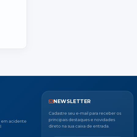
NEWSLETTER
Cadastre seu e-mail para receber os
principais destaques e novidades
u em acidente
direto na sua caixa de entrada.
l