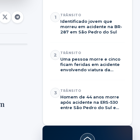
TRÂNSITO
1
Identificado jovem que
morreu em acidente na BR-
287 em São Pedro do Sul
TRÂNSITO
2
Uma pessoa morre e cinco
ficam feridas em acidente
envolvendo viatura da
Brigada Militar na RSC-287
TRÂNSITO
3
Homem de 44 anos morre
após acidente na ERS-530
em
entre São Pedro do Sul e
Dilermando de Aguiar