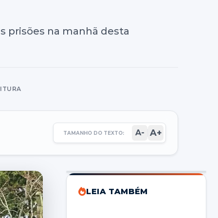
as prisões na manhã desta
EITURA
A+
A-
TAMANHO DO TEXTO:
LEIA TAMBÉM