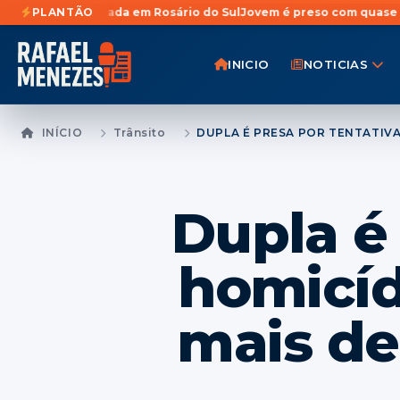
da em Rosário do Sul
PLANTÃO
Jovem é preso com quase 1 Kg de maconha e
INICIO
NOTICIAS
INÍCIO
Trânsito
Dupla é 
homicíd
mais de