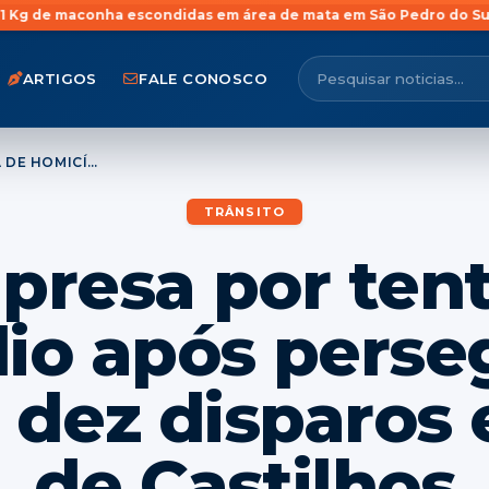
scondidas em área de mata em São Pedro do Sul
Jovem com anteced
ARTIGOS
FALE CONOSCO
DUPLA É PRESA POR TENTATIVA DE HOMICÍDIO APÓS PERSEGUIÇÃO E MAIS DE DEZ DISPAROS EM JÚLIO DE CASTILHOS
TRÂNSITO
presa por ten
io após perse
 dez disparos 
de Castilhos