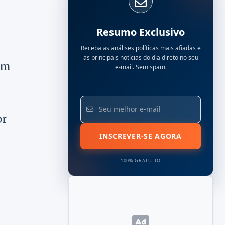
Resumo Exclusivo
Receba as análises políticas mais afiadas e
as principais notícias do dia direto no seu
am
e-mail. Sem spam.
or
INSCREVER-SE AGORA
100% GRATUITO