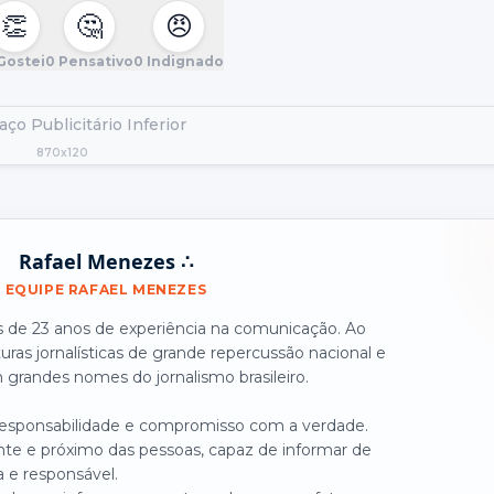
👏
🤔
😠
Gostei
0
Pensativo
0
Indignado
ço Publicitário Inferior
870x120
Rafael Menezes ∴
EQUIPE RAFAEL MENEZES
is de 23 anos de experiência na comunicação. Ao
turas jornalísticas de grande repercussão nacional e
grandes nomes do jornalismo brasileiro.
 responsabilidade e compromisso com a verdade.
nte e próximo das pessoas, capaz de informar de
a e responsável.