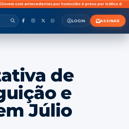
entes por homicídio é preso por tráfico de drogas no bairro Pi
ASSINAR
LOGIN
tativa de
guição e
em Júlio