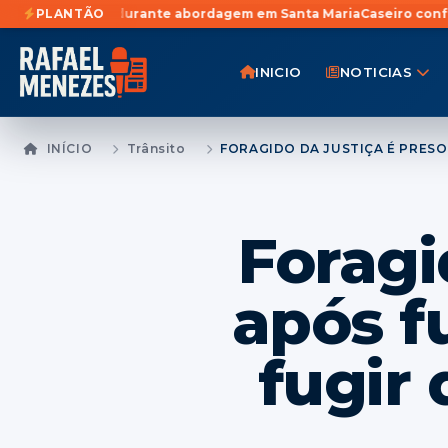
urante abordagem em Santa Maria
PLANTÃO
Caseiro confessa participação em
INICIO
NOTICIAS
INÍCIO
Trânsito
Foragi
após fu
fugir 