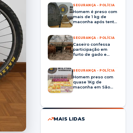
SEGURANÇA - POLÍCIA
Homem é preso com
mais de 1 kg de
maconha após tentar
dispensar mochila
durante abordagem
em Santa Maria
SEGURANÇA - POLÍCIA
Caseiro confessa
participação em
furto de gado e
Brigada Militar
recupera 18 animais
em Rosário do Sul
SEGURANÇA - POLÍCIA
Homem preso com
quase 1Kg de
maconha em São
Pedro do Sul é solto
pela Justiça menos
de 24 horas após
prisão
MAIS LIDAS