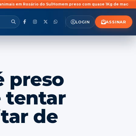
do Sul
Homem preso com quase 1Kg de maconha em São Pedro do Sul
ASSINAR
LOGIN
é preso
e tentar
itar de