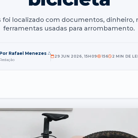
 foi localizado com documentos, dinheiro,
ferramentas usadas para arrombamento.
Por Rafael Menezes ∴
29 JUN 2026, 15H09
156
2 MIN DE L
Redação