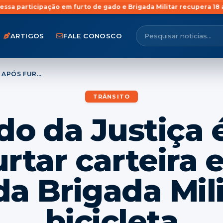
 furto de gado e Brigada Militar recupera 18 animais em Rosário 
ARTIGOS
FALE CONOSCO
FORAGIDO DA JUSTIÇA É PRESO APÓS FURTAR CARTEIRA E TENTAR FUGIR DA BRIGADA MILITAR DE BICICLETA
TRÂNSITO
do da Justiça 
rtar carteira 
da Brigada Mil
bicicleta