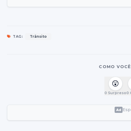
TAG:
Trânsito
COMO VOCÊ 
😲
0
Surpreso
0
Espa