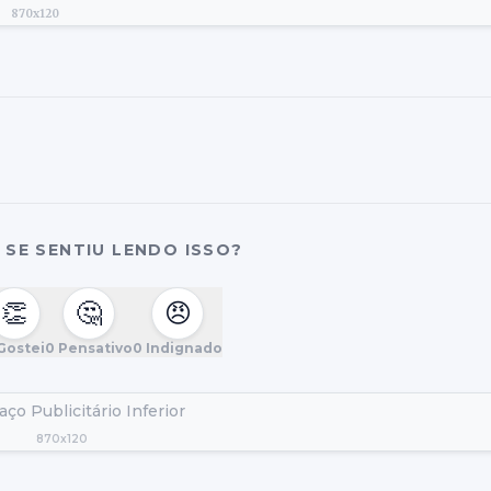
870x120
SE SENTIU LENDO ISSO?
👏
🤔
😠
Gostei
0
Pensativo
0
Indignado
ço Publicitário Inferior
870x120