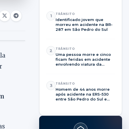
TRÂNSITO
1
Identificado jovem que
morreu em acidente na BR-
287 em São Pedro do Sul
TRÂNSITO
2
la
Uma pessoa morre e cinco
ficam feridas em acidente
envolvendo viatura da
r
Brigada Militar na RSC-287
TRÂNSITO
3
Homem de 44 anos morre
após acidente na ERS-530
em
entre São Pedro do Sul e
Dilermando de Aguiar
as