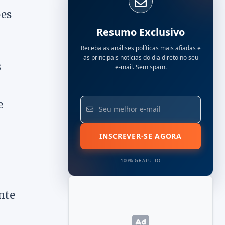
ões
Resumo Exclusivo
Receba as análises políticas mais afiadas e
as principais notícias do dia direto no seu
s
e-mail. Sem spam.
e
INSCREVER-SE AGORA
100% GRATUITO
nte