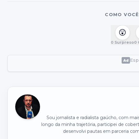
COMO VOCÊ 
😲
0
Surpreso
0
Espa
Sou jornalista e radialista gaúcho, com ma
longo da minha trajetória, participei de cober
desenvolvi pautas em parceria com 