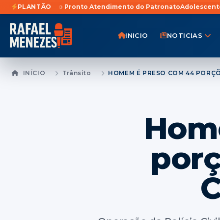
do Pronto Atendimento do Patronato
PLANTÃO
Adolescente de 15 anos e jo
INICIO
NOTICIAS
INÍCIO
Trânsito
Home
porç
C