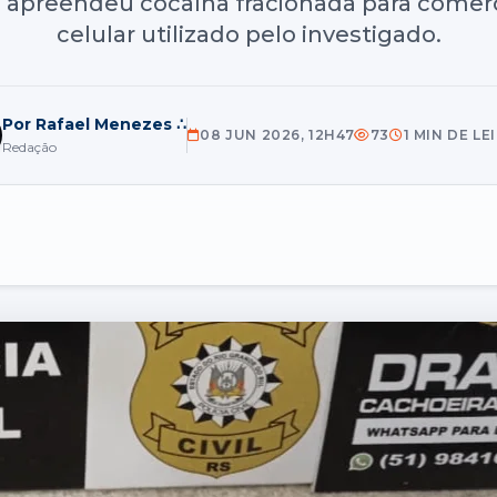
il apreendeu cocaína fracionada para comer
celular utilizado pelo investigado.
Por Rafael Menezes ∴
08 JUN 2026, 12H47
73
1 MIN DE LE
Redação