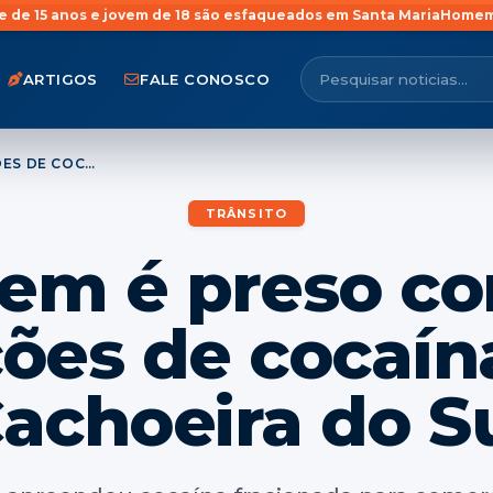
vem de 18 são esfaqueados em Santa Maria
Homem é preso com mais
ARTIGOS
FALE CONOSCO
HOMEM É PRESO COM 44 PORÇÕES DE COCAÍNA EM CACHOEIRA DO SUL
TRÂNSITO
m é preso c
ões de cocaí
achoeira do S