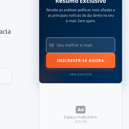
Resumo Exclusivo
Receba as análises políticas mais afiadas e
as principais notícias do dia direto no seu
e-mail. Sem spam.
acia
INSCREVER-SE AGORA
100% GRATUITO
Espaço Publicitário
263x215