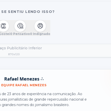
SE SENTIU LENDO ISSO?
👏
🤔
😠
Gostei
0
Pensativo
0
Indignado
ço Publicitário Inferior
870x120
Rafael Menezes ∴
EQUIPE RAFAEL MENEZES
is de 23 anos de experiência na comunicação. Ao
turas jornalísticas de grande repercussão nacional e
grandes nomes do jornalismo brasileiro.