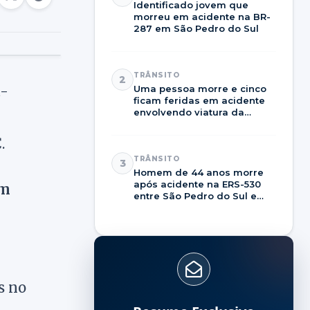
Identificado jovem que
morreu em acidente na BR-
287 em São Pedro do Sul
TRÂNSITO
2
a-
Uma pessoa morre e cinco
ficam feridas em acidente
envolvendo viatura da
Brigada Militar na RSC-287
.
TRÂNSITO
3
Homem de 44 anos morre
após acidente na ERS-530
em
entre São Pedro do Sul e
Dilermando de Aguiar
s no