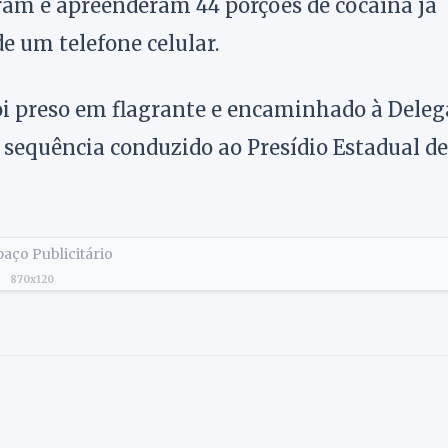
zaram e apreenderam 44 porções de cocaína já
e um telefone celular.
i preso em flagrante e encaminhado à Deleg
na sequência conduzido ao Presídio Estadual de
aço Publicitário
870x120