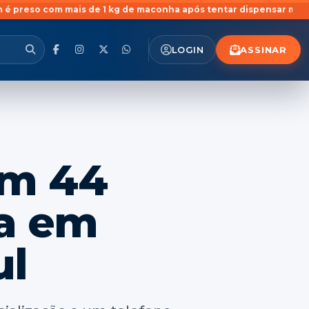
 de 1 kg de maconha após tentar dispensar mochila durante abo
ASSINAR
LOGIN
om 44
na em
ul