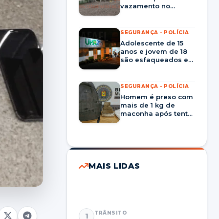
vazamento no
sistema de oxigênio
do Pronto
Atendimento do
SEGURANÇA - POLÍCIA
Patronato
Adolescente de 15
anos e jovem de 18
são esfaqueados em
Santa Maria
SEGURANÇA - POLÍCIA
Homem é preso com
mais de 1 kg de
maconha após tentar
dispensar mochila
durante abordagem
em Santa Maria
MAIS LIDAS
TRÂNSITO
1