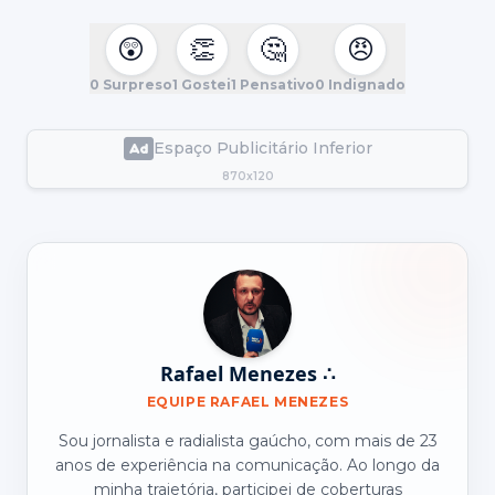
😲
👏
🤔
😠
0
Surpreso
1
Gostei
1
Pensativo
0
Indignado
Espaço Publicitário Inferior
870x120
Rafael Menezes ∴
EQUIPE RAFAEL MENEZES
Sou jornalista e radialista gaúcho, com mais de 23
anos de experiência na comunicação. Ao longo da
minha trajetória, participei de coberturas