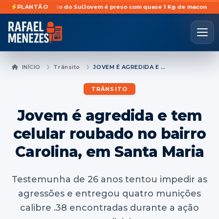
em Rosário do Sul
PLANTÃO
Jovem é preso com quase 1 Kg de maconha escondidas
INÍCIO
Trânsito
JOVEM É AGREDIDA E TEM CELULAR ROUBADO NO BAIRRO CAROLINA, EM SANTA MARIA
TRÂNSITO
Jovem é agredida e tem
celular roubado no bairro
Carolina, em Santa Maria
Testemunha de 26 anos tentou impedir as
agressões e entregou quatro munições
calibre .38 encontradas durante a ação