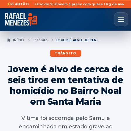
ada em Rosário do Sul
PLANTÃO
Jovem é preso com quase 1 Kg de maconha escond
INÍCIO
Trânsito
JOVEM É ALVO DE CERCA DE SEIS TIROS EM TENTATIVA DE HOMICÍDIO NO BAIRRO NOAL EM SANTA MARIA
TRÂNSITO
Jovem é alvo de cerca de
seis tiros em tentativa de
homicídio no Bairro Noal
em Santa Maria
Vítima foi socorrida pelo Samu e
encaminhada em estado grave ao