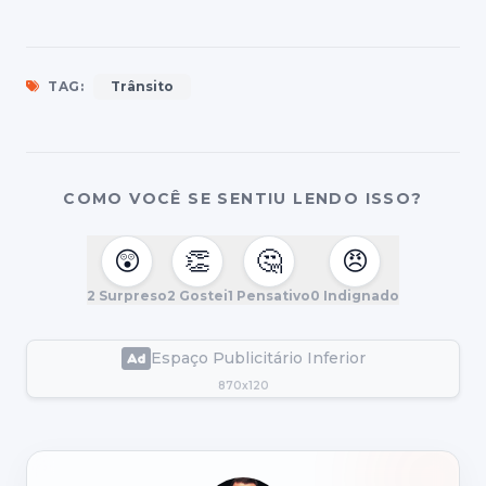
TAG:
Trânsito
COMO VOCÊ SE SENTIU LENDO ISSO?
😲
👏
🤔
😠
2
Surpreso
2
Gostei
1
Pensativo
0
Indignado
Espaço Publicitário Inferior
870x120