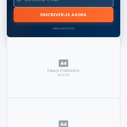
INSCREVER-SE AGORA
100% GRATUITO
Espaço Publicitário
263x215