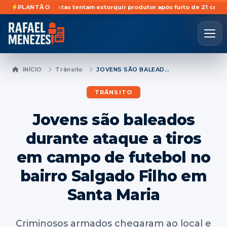
etã
Golpistas tentam extorquir produtor após furto de 21 cabeças de ga
PLANTÃO
INÍCIO
Trânsito
JOVENS SÃO BALEADOS DURANTE ATAQUE A TIROS EM CAMPO DE FUTEBOL NO BAIRRO SALGADO FILHO EM SANTA MARIA
TRÂNSITO
Jovens são baleados
durante ataque a tiros
em campo de futebol no
bairro Salgado Filho em
Santa Maria
Criminosos armados chegaram ao local e