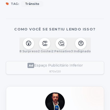
TAG:
Trânsito
COMO VOCÊ SE SENTIU LENDO ISSO?
😲
👏
🤔
😠
8
Surpreso
2
Gostei
2
Pensativo
3
Indignado
Espaço Publicitário Inferior
870x120