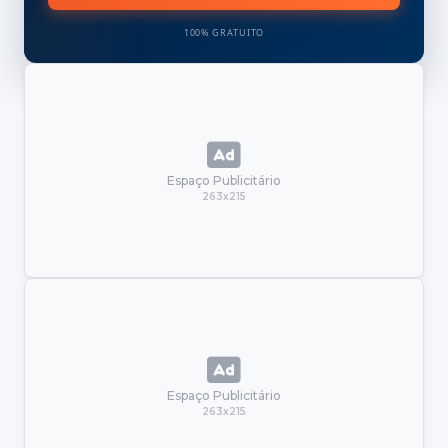
100% GRATUITO
Espaço Publicitário
263x215
Espaço Publicitário
263x215