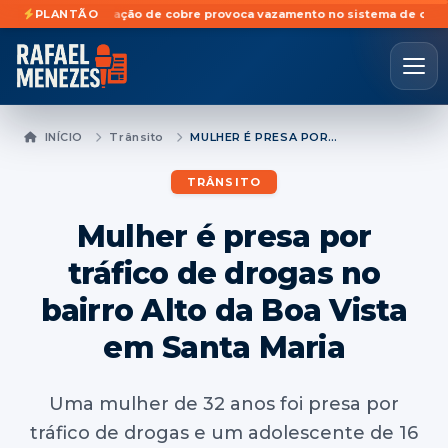
to de tubulação de cobre provoca vazamento no sistema de oxigênio d
PLANTÃO
INÍCIO
Trânsito
MULHER É PRESA POR TRÁFICO DE DROGAS NO BAIRRO ALTO DA BOA VISTA EM SANTA MARIA
TRÂNSITO
Mulher é presa por
tráfico de drogas no
bairro Alto da Boa Vista
em Santa Maria
Uma mulher de 32 anos foi presa por
tráfico de drogas e um adolescente de 16