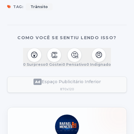
TAG:
Trânsito
COMO VOCÊ SE SENTIU LENDO ISSO?
😲
👏
🤔
😠
0
Surpreso
0
Gostei
0
Pensativo
0
Indignado
Espaço Publicitário Inferior
870x120