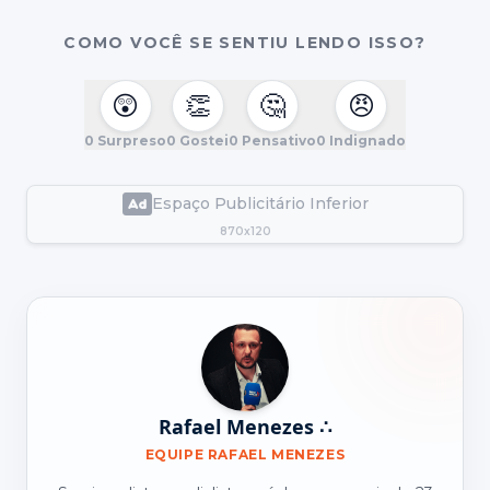
COMO VOCÊ SE SENTIU LENDO ISSO?
😲
👏
🤔
😠
0
Surpreso
0
Gostei
0
Pensativo
0
Indignado
Espaço Publicitário Inferior
870x120
Rafael Menezes ∴
EQUIPE RAFAEL MENEZES