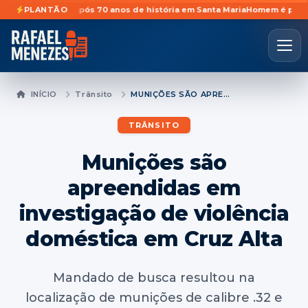
ividades após 70 anos de história em Santa Maria
PLANTÃO
Homem é preso preven
INÍCIO
Trânsito
MUNIÇÕES SÃO APREENDIDAS EM INVESTIGAÇÃO DE VIOLÊNCIA DOMÉSTICA EM CRUZ ALTA
TRÂNSITO
Munições são
apreendidas em
investigação de violência
doméstica em Cruz Alta
Mandado de busca resultou na
localização de munições de calibre .32 e