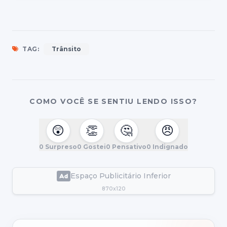
TAG:
Trânsito
COMO VOCÊ SE SENTIU LENDO ISSO?
😲
👏
🤔
😠
0
Surpreso
0
Gostei
0
Pensativo
0
Indignado
Espaço Publicitário Inferior
870x120