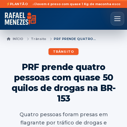
ário do Sul
PLANTÃO
Jovem é preso com quase 1 Kg de maconha escondidas em ár
INÍCIO
Trânsito
PRF PRENDE QUATRO PESSOAS COM QUASE 50 QUILOS DE DROGAS NA BR-153
TRÂNSITO
PRF prende quatro
pessoas com quase 50
quilos de drogas na BR-
153
Quatro pessoas foram presas em
flagrante por tráfico de drogas e