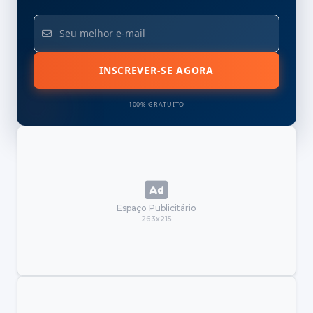
INSCREVER-SE AGORA
100% GRATUITO
Espaço Publicitário
263x215