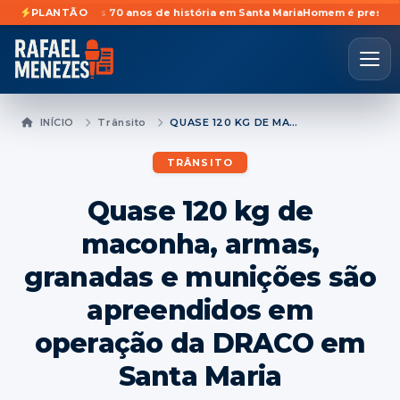
dades após 70 anos de história em Santa Maria
PLANTÃO
Homem é preso preventiv
INÍCIO
Trânsito
QUASE 120 KG DE MACONHA, ARMAS, GRANADAS E MUNIÇÕES SÃO APREENDIDOS EM OPERAÇÃO DA DRACO EM SANTA MARIA
TRÂNSITO
Quase 120 kg de
maconha, armas,
granadas e munições são
apreendidos em
operação da DRACO em
Santa Maria