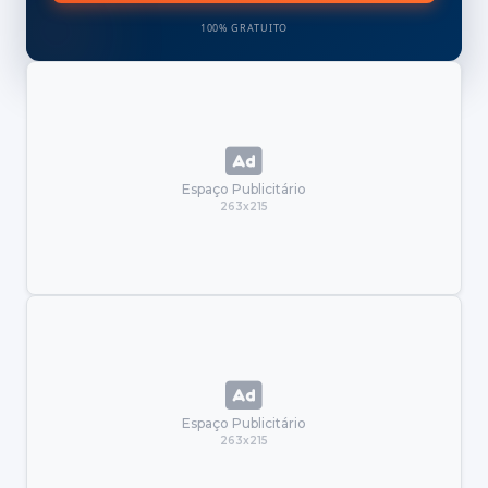
100% GRATUITO
Espaço Publicitário
263x215
Espaço Publicitário
263x215