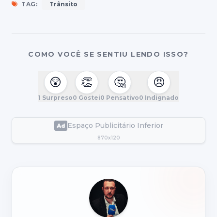
TAG:
Trânsito
COMO VOCÊ SE SENTIU LENDO ISSO?
😲
👏
🤔
😠
1
Surpreso
0
Gostei
0
Pensativo
0
Indignado
Espaço Publicitário Inferior
870x120