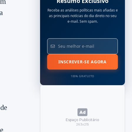
Resumo Exclusivo
ram
Receba as análises políticas mais afiadas e
a
as principais notícias do dia direto no seu
e-mail. Sem spam.
INSCREVER-SE AGORA
100% GRATUITO
 de
Espaço Publicitário
263x215
de