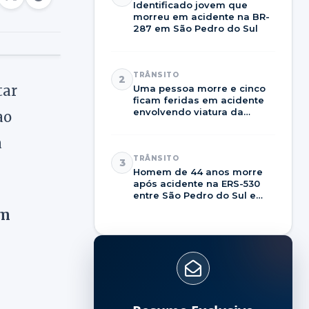
Identificado jovem que
morreu em acidente na BR-
287 em São Pedro do Sul
TRÂNSITO
2
tar
Uma pessoa morre e cinco
ficam feridas em acidente
envolvendo viatura da
ao
Brigada Militar na RSC-287
a
TRÂNSITO
3
Homem de 44 anos morre
após acidente na ERS-530
entre São Pedro do Sul e
Dilermando de Aguiar
em