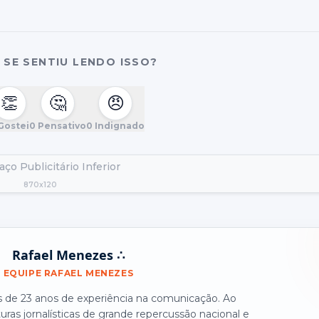
SE SENTIU LENDO ISSO?
👏
🤔
😠
Gostei
0
Pensativo
0
Indignado
ço Publicitário Inferior
870x120
Rafael Menezes ∴
EQUIPE RAFAEL MENEZES
is de 23 anos de experiência na comunicação. Ao
turas jornalísticas de grande repercussão nacional e