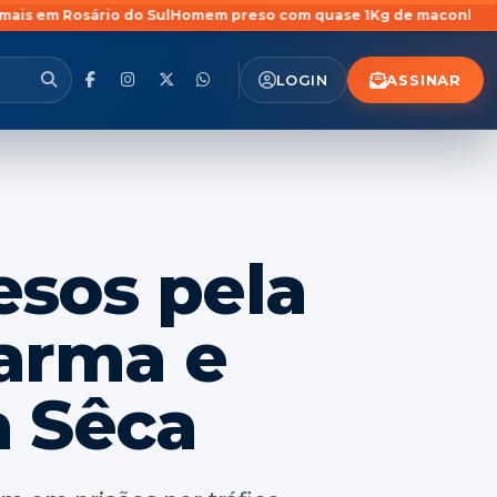
Sul
Homem preso com quase 1Kg de maconha em São Pedro do Sul é 
ASSINAR
LOGIN
esos pela
 arma e
a Sêca