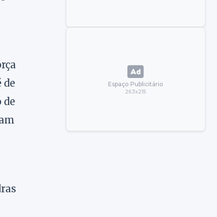
orça
é de
Espaço Publicitário
263x215
o de
ram
dras