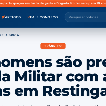
urto de gado e Brigada Militar recupera 18 animais em Rosário do 
ARTIGOS
FALE CONOSCO
QUATRO HOMENS SÃO PRESOS PELA BRIGADA MILITAR COM ARMA E DROGAS EM RESTINGA SÊCA
TRÂNSITO
omens são pr
a Militar com
s em Resting