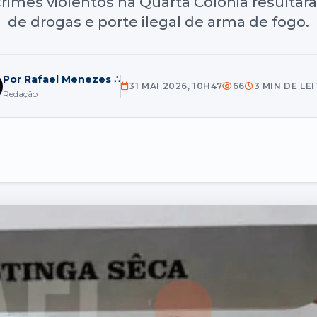
imes violentos na Quarta Colônia resultara
de drogas e porte ilegal de arma de fogo.
Por Rafael Menezes ∴
31 MAI 2026, 10H47
66
3 MIN DE LE
Redação