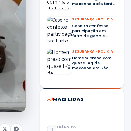
maconha após tentar
dispensar mochila
durante abordagem
em Santa Maria
SEGURANÇA - POLÍCIA
Caseiro confessa
participação em
furto de gado e
Brigada Militar
recupera 18 animais
em Rosário do Sul
SEGURANÇA - POLÍCIA
Homem preso com
quase 1Kg de
maconha em São
Pedro do Sul é solto
pela Justiça menos
de 24 horas após
prisão
MAIS LIDAS
TRÂNSITO
1