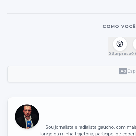
COMO VOCÊ 
😲
0
Surpreso
0
Espa
Sou jornalista e radialista gaúcho, com ma
longo da minha trajetória, participei de cober