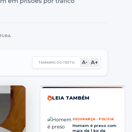
m em prisões por tráfico
ITURA
A+
A-
TAMANHO DO TEXTO:
LEIA TAMBÉM
SEGURANÇA - POLÍCIA
Homem é preso com
mais de 1 kg de