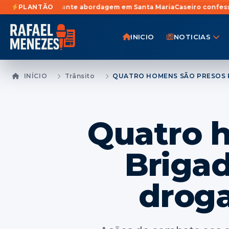
nte abordagem em Santa Maria
PLANTÃO
Caseiro confessa participação em f
INICIO
NOTICIAS
INÍCIO
Trânsito
Quatro h
Brigad
droga