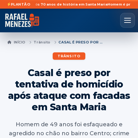
idades após 70 anos de história em Santa Maria
PLANTÃO
Homem é preso preventi
INÍCIO
Trânsito
CASAL É PRESO POR TENTATIVA DE HOMICÍDIO APÓS ATAQUE COM FACADAS EM SANTA MARIA
TRÂNSITO
Casal é preso por
tentativa de homicídio
após ataque com facadas
em Santa Maria
Homem de 49 anos foi esfaqueado e
agredido no chão no bairro Centro; crime