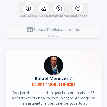
😲
👏
🤔
😠
0
Surpreso
1
Gostei
1
Pensativo
0
Indignado
Espaço Publicitário Inferior
870x120
Rafael Menezes ∴
EQUIPE RAFAEL MENEZES
Sou jornalista e radialista gaúcho, com mais de 23
anos de experiência na comunicação. Ao longo da
minha trajetória, participei de coberturas