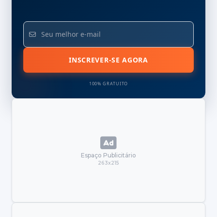
INSCREVER-SE AGORA
100% GRATUITO
Espaço Publicitário
263x215