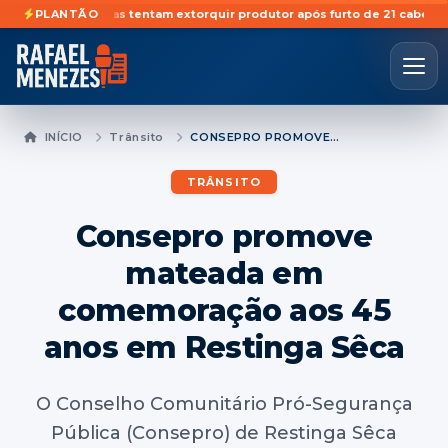
etã
Golpistas tentam extorquir produtor após furto de 21 cabeças de ga
PLANTÃO
INÍCIO
Trânsito
CONSEPRO PROMOVE MATEADA EM COMEMORAÇÃO AOS 45 ANOS EM RESTINGA SÊCA
TRÂNSITO
Consepro promove
mateada em
comemoração aos 45
anos em Restinga Sêca
O Conselho Comunitário Pró-Segurança
Pública (Consepro) de Restinga Sêca