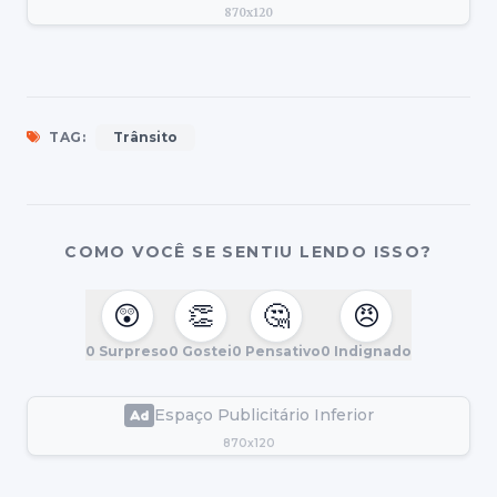
870x120
TAG:
Trânsito
COMO VOCÊ SE SENTIU LENDO ISSO?
😲
👏
🤔
😠
0
Surpreso
0
Gostei
0
Pensativo
0
Indignado
Espaço Publicitário Inferior
870x120