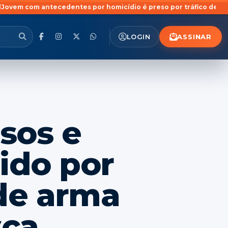
ntes por homicídio é preso por tráfico de drogas no bairro Pinh
ASSINAR
LOGIN
sos e
ido por
 de arma
sca