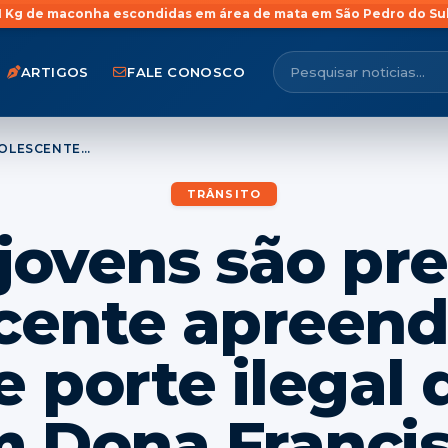
ondidas em área de mata em São Pedro do Sul
Jovem com antecede
ARTIGOS
FALE CONOSCO
DOIS JOVENS SÃO PRESOS E ADOLESCENTE APREENDIDO POR TRÁFICO E PORTE ILEGAL DE ARMA EM DONA FRANCISCA
TRÂNSITO
 jovens são pre
cente apreend
 e porte ilegal
 Dona Franci