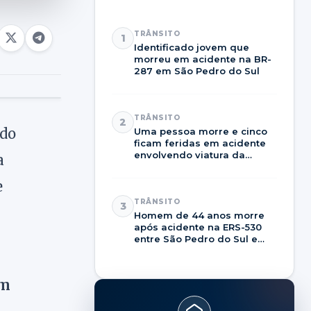
TRÂNSITO
1
Identificado jovem que
morreu em acidente na BR-
287 em São Pedro do Sul
TRÂNSITO
2
ido
Uma pessoa morre e cinco
ficam feridas em acidente
envolvendo viatura da
a
Brigada Militar na RSC-287
e
TRÂNSITO
3
Homem de 44 anos morre
após acidente na ERS-530
entre São Pedro do Sul e
Dilermando de Aguiar
em