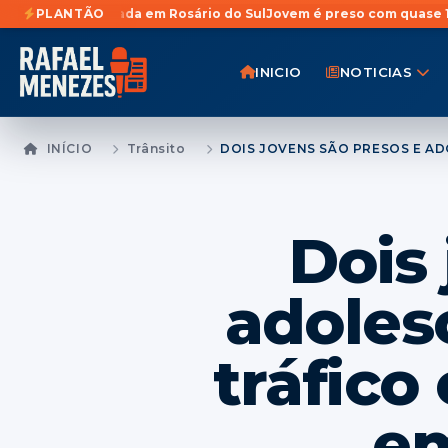
a em Rosário do Sul
PLANTÃO
Jovem é preso com quase 1 Kg de maconha esc
INICIO
NOTICIAS
INÍCIO
Trânsito
Dois
adoles
tráfico
em