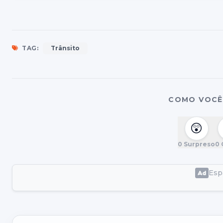
TAG:
Trânsito
COMO VOCÊ 
😲
0
Surpreso
0
Espa