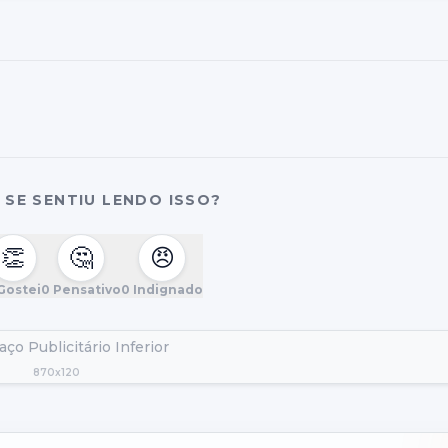
SE SENTIU LENDO ISSO?
👏
🤔
😠
Gostei
0
Pensativo
0
Indignado
ço Publicitário Inferior
870x120