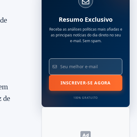
Resumo Exclusivo
 de
Receba as análises políticas mais afiadas e
as principais notícias do dia direto no seu
e-mail. Sem spam.
INSCREVER-SE AGORA
rem
z de
100% GRATUITO