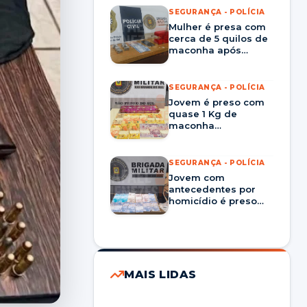
SEGURANÇA - POLÍCIA
Mulher é presa com
cerca de 5 quilos de
maconha após
entrega monitorada
em Rosário do Sul
SEGURANÇA - POLÍCIA
Jovem é preso com
quase 1 Kg de
maconha
escondidas em área
de mata em São
Pedro do Sul
SEGURANÇA - POLÍCIA
Jovem com
antecedentes por
homicídio é preso
por tráfico de drogas
no bairro Pinheiro
Machado, em Santa
Maria
MAIS LIDAS