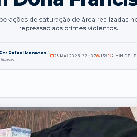
perações de saturação de área realizadas n
repressão aos crimes violentos.
Por Rafael Menezes ∴
25 MAI 2026, 22H07
139
2 MIN DE L
Redação