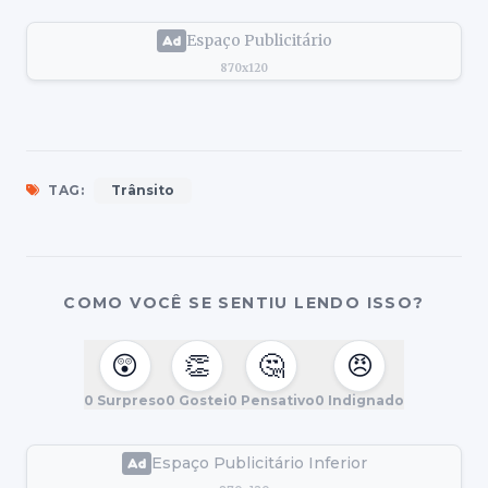
Espaço Publicitário
870x120
TAG:
Trânsito
COMO VOCÊ SE SENTIU LENDO ISSO?
😲
👏
🤔
😠
0
Surpreso
0
Gostei
0
Pensativo
0
Indignado
Espaço Publicitário Inferior