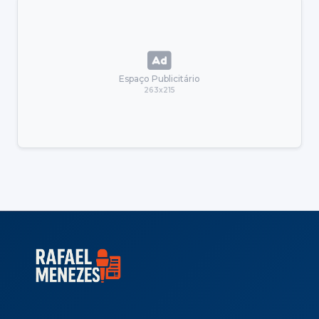
Espaço Publicitário
263x215