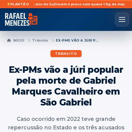
 em Rosário do Sul
PLANTÃO
Jovem é preso com quase 1 Kg de maconha escondid
INÍCIO
Trânsito
EX-PMS VÃO A JÚRI POPULAR PELA MORTE DE GABRIEL MARQUES CAVALHEIRO EM SÃO GABRIEL
TRÂNSITO
Ex-PMs vão a júri popular
pela morte de Gabriel
Marques Cavalheiro em
São Gabriel
Caso ocorrido em 2022 teve grande
repercussão no Estado e os três acusados