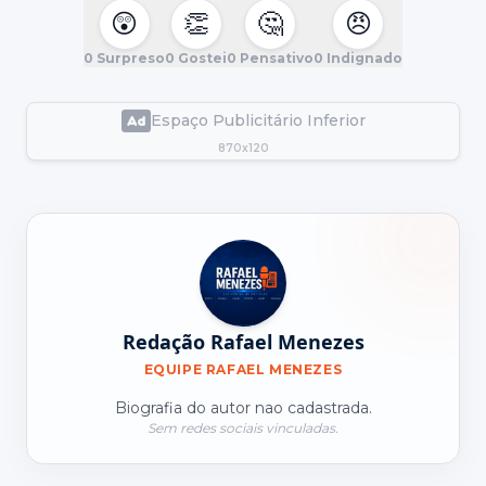
😲
👏
🤔
😠
0
Surpreso
0
Gostei
0
Pensativo
0
Indignado
Espaço Publicitário Inferior
870x120
Redação Rafael Menezes
EQUIPE RAFAEL MENEZES
Biografia do autor nao cadastrada.
Sem redes sociais vinculadas.