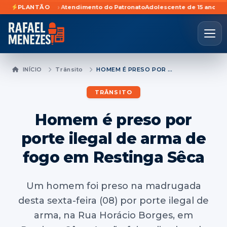
o do Pronto Atendimento do Patronato
PLANTÃO
Adolescente de 15 anos e jovem d
INÍCIO
Trânsito
HOMEM É PRESO POR PORTE ILEGAL DE ARMA DE FOGO EM RESTINGA SÊCA
TRÂNSITO
Homem é preso por
porte ilegal de arma de
fogo em Restinga Sêca
Um homem foi preso na madrugada
desta sexta-feira (08) por porte ilegal de
arma, na Rua Horácio Borges, em