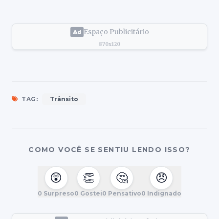
Espaço Publicitário
870x120
TAG:
Trânsito
COMO VOCÊ SE SENTIU LENDO ISSO?
😲
👏
🤔
😠
0
Surpreso
0
Gostei
0
Pensativo
0
Indignado