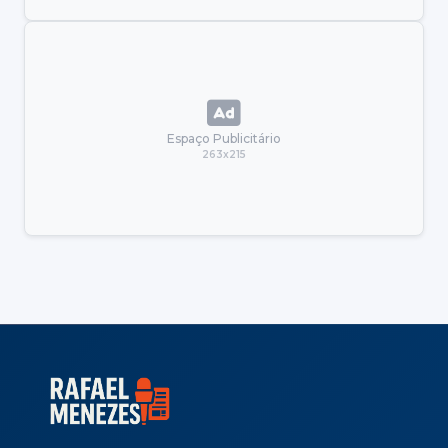
Espaço Publicitário
263x215