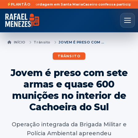
urante abordagem em Santa Maria
PLANTÃO
Caseiro confessa participação em furt
INÍCIO
Trânsito
JOVEM É PRESO COM SETE ARMAS E QUASE 600 MUNIÇÕES NO INTERIOR DE CACHOEIRA DO SUL
TRÂNSITO
Jovem é preso com sete
armas e quase 600
munições no interior de
Cachoeira do Sul
Operação integrada da Brigada Militar e
Polícia Ambiental apreendeu