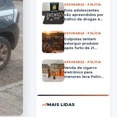
SEGURANÇA - POLÍCIA
Dois adolescentes
são apreendidos por
tráfico de drogas em
Tupanciretã
SEGURANÇA - POLÍCIA
Golpistas tentam
extorquir produtor
após furto de 21
cabeças de gado em
São Pedro do Sul
SEGURANÇA - POLÍCIA
Venda de cigarro
eletrônico para
menores leva Polícia
Civil a cumprir
mandados em Pinhal
Grande
MAIS LIDAS