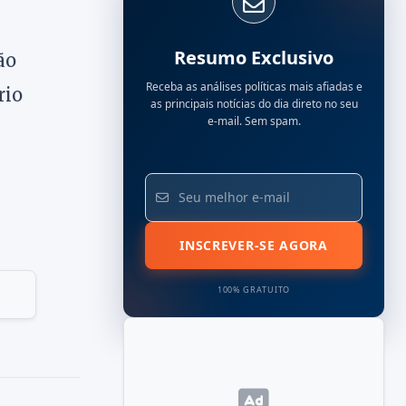
Resumo Exclusivo
ão
Receba as análises políticas mais afiadas e
rio
as principais notícias do dia direto no seu
e-mail. Sem spam.
INSCREVER-SE AGORA
100% GRATUITO