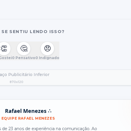
SE SENTIU LENDO ISSO?
👏
🤔
😠
Gostei
0
Pensativo
0
Indignado
ço Publicitário Inferior
870x120
Rafael Menezes ∴
EQUIPE RAFAEL MENEZES
is de 23 anos de experiência na comunicação. Ao