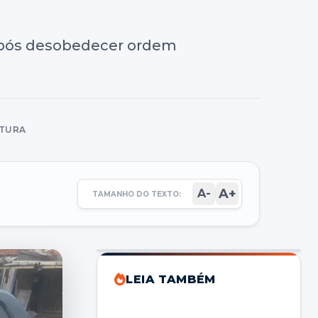
após desobedecer ordem
ITURA
A+
A-
TAMANHO DO TEXTO:
LEIA TAMBÉM