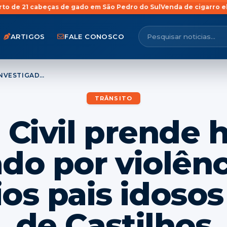
as de gado em São Pedro do Sul
Venda de cigarro eletrônico para 
ARTIGOS
FALE CONOSCO
POLÍCIA CIVIL PRENDE HOMEM INVESTIGADO POR VIOLÊNCIA CONTRA OS PRÓPRIOS PAIS IDOSOS EM JÚLIO DE CASTILHOS
TRÂNSITO
a Civil prend
ado por violênc
ios pais idosos
de Castilhos