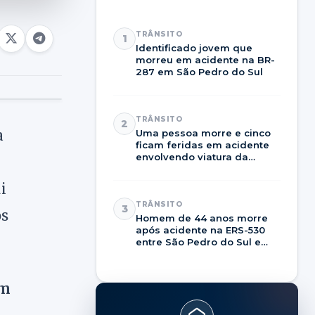
TRÂNSITO
1
Identificado jovem que
morreu em acidente na BR-
287 em São Pedro do Sul
TRÂNSITO
2
a
Uma pessoa morre e cinco
ficam feridas em acidente
envolvendo viatura da
Brigada Militar na RSC-287
i
TRÂNSITO
3
os
Homem de 44 anos morre
após acidente na ERS-530
entre São Pedro do Sul e
Dilermando de Aguiar
em