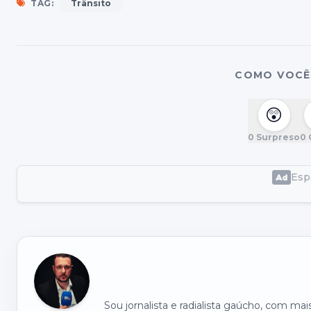
TAG:
Trânsito
COMO VOCÊ 
😲
0
Surpreso
0
Espa
Sou jornalista e radialista gaúcho, com ma