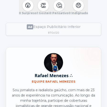
😲
👏
🤔
😠
0
Surpreso
1
Gostei
0
Pensativo
0
Indignado
Espaço Publicitário Inferior
870x120
Rafael Menezes ∴
EQUIPE RAFAEL MENEZES
Sou jornalista e radialista gaúcho, com mais de 23
anos de experiência na comunicação. Ao longo da
minha trajetória, participei de coberturas
jornalísticas de grande repercussão nacional e