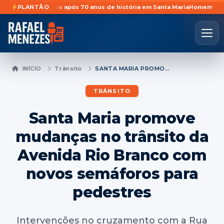
atividades após 70 anos de história em Santa Maria
PLANTÃO
Homem é preso prev
INÍCIO
Trânsito
SANTA MARIA PROMOVE MUDANÇAS NO TRÂNSITO DA AVENIDA RIO BRANCO COM NOVOS SEMÁFOROS PARA PEDESTRES
TRÂNSITO
Santa Maria promove
mudanças no trânsito da
Avenida Rio Branco com
novos semáforos para
pedestres
Intervenções no cruzamento com a Rua