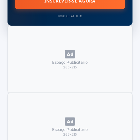
INSCREVER-SE AGORA
100% GRATUITO
Espaço Publicitário
263x215
Espaço Publicitário
263x215