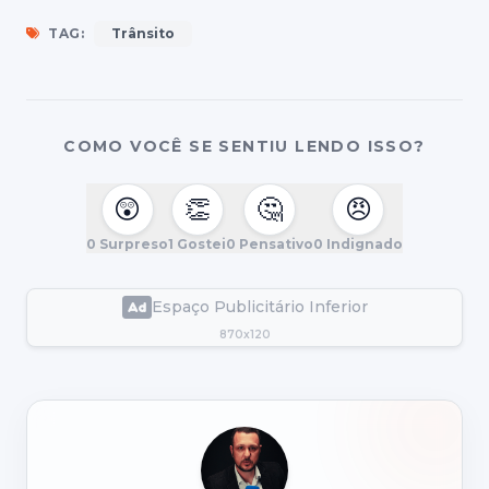
TAG:
Trânsito
COMO VOCÊ SE SENTIU LENDO ISSO?
😲
👏
🤔
😠
0
Surpreso
1
Gostei
0
Pensativo
0
Indignado
Espaço Publicitário Inferior
870x120