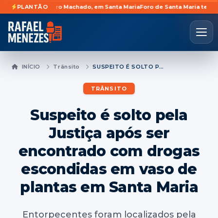
o Pinheiro Machado, em Santa Maria
PLANTÃO
Foro de Santa Maria terá fechamento
INÍCIO
Trânsito
SUSPEITO É SOLTO PELA JUSTIÇA APÓS SER ENCONTRADO COM DROGAS ESCONDIDAS EM VASO DE PLANTAS EM SANTA MARIA
TRÂNSITO
Suspeito é solto pela
Justiça após ser
encontrado com drogas
escondidas em vaso de
plantas em Santa Maria
Entorpecentes foram localizados pela